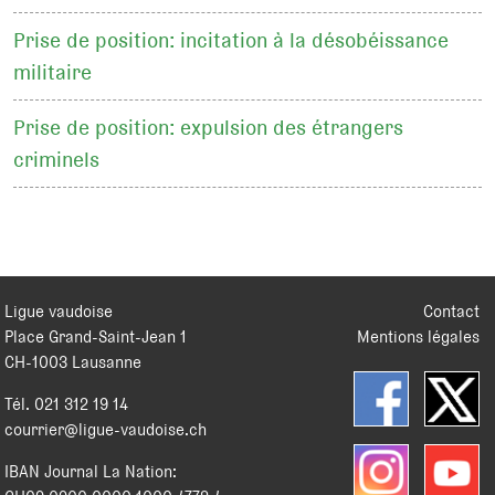
Prise de position: incitation à la désobéissance
militaire
Prise de position: expulsion des étrangers
criminels
Ligue vaudoise
Contact
Place Grand-Saint-Jean 1
Mentions légales
CH
-
1003
Lausanne
Tél.
021 312 19 14
courrier@ligue-vaudoise.ch
IBAN Journal La Nation: