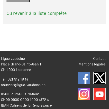
Ou revenir à la liste complète
Ligue vaudoise
Contact
Place Grand-Saint-Jean 1
Mentions légales
CH
-
1003
Lausanne
Tél.
021 312 19 14
courrier@ligue-vaudoise.ch
IBAN Journal La Nation:
CH09 0900 0000 1000 4772 4
IBAN Cahiers de la Renaissance