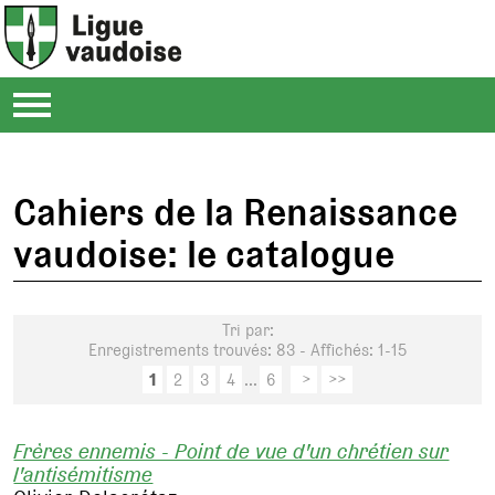
Cahiers de la Renaissance
vaudoise: le catalogue
Tri par:
Enregistrements trouvés: 83 - Affichés: 1-15
1
2
3
4
...
6
>
>>
Frères ennemis - Point de vue d'un chrétien sur
l'antisémitisme