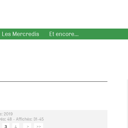
Les Mercredis
Et encore...
e: 2019
és: 48 - Affichés: 31-45
3
4
>
>>