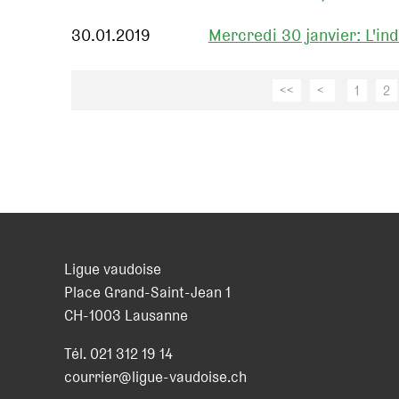
30.01.2019
Mercredi 30 janvier: L'in
<<
<
1
2
Ligue vaudoise
Place Grand-Saint-Jean 1
CH
-
1003
Lausanne
Tél.
021 312 19 14
courrier@ligue-vaudoise.ch