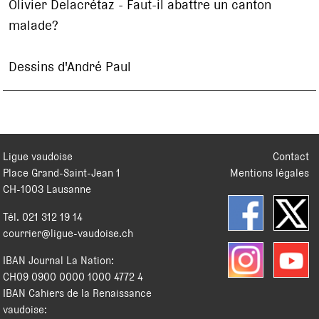
Olivier Delacrétaz - Faut-il abattre un canton
malade?
Dessins d'André Paul
Ligue vaudoise
Contact
Place Grand-Saint-Jean 1
Mentions légales
CH
-
1003
Lausanne
Tél.
021 312 19 14
courrier@ligue-vaudoise.ch
IBAN Journal La Nation:
CH09 0900 0000 1000 4772 4
IBAN Cahiers de la Renaissance
vaudoise: