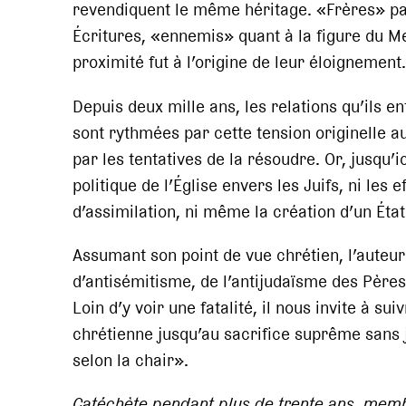
revendiquent le même héritage. «Frères» pa
Écritures, «ennemis» quant à la figure du Me
proximité fut à l’origine de leur éloignement.
Depuis deux mille ans, les relations qu’ils e
sont rythmées par cette tension originelle a
par les tentatives de la résoudre. Or, jusqu’ici
politique de l’Église envers les Juifs, ni les e
d’assimilation, ni même la création d’un État 
Assumant son point de vue chrétien, l’auteu
d’antisémitisme, de l’antijudaïsme des Pères
Loin d’y voir une fatalité, il nous invite à su
chrétienne jusqu’au sacrifice suprême sans 
selon la chair».
Catéchète pendant plus de trente ans, memb