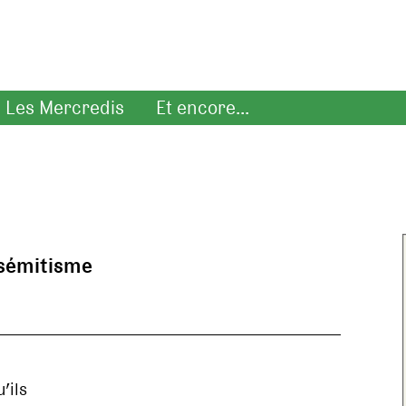
Les Mercredis
Et encore...
isémitisme
’ils