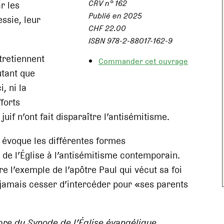
CRV n° 162
r les
Publié en 2025
ssie, leur
CHF 22.00
ISBN 978-2-88017-162-9
ntretiennent
Commander cet ouvrage
utant que
, ni la
fforts
juif n’ont fait disparaître l’antisémitisme.
r évoque les différentes formes
 de l’Église à l’antisémitisme contemporain.
ivre l’exemple de l’apôtre Paul qui vécut sa foi
jamais cesser d’intercéder pour «ses parents
re du Synode de l’Église évangélique