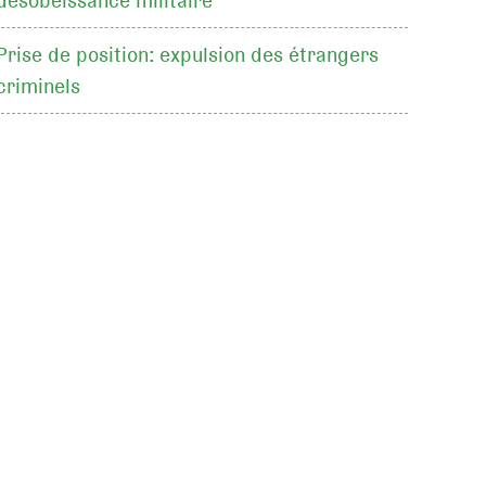
désobéissance militaire
Prise de position: expulsion des étrangers
criminels