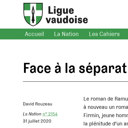
Accueil
La Nation
Les Cahiers
Face à la sépara
Le roman de Ramu
David Rouzeau
à nouveau un roman
La Nation
n° 2154
Firmin, jeune homm
31 juillet 2020
la plénitude d’un 