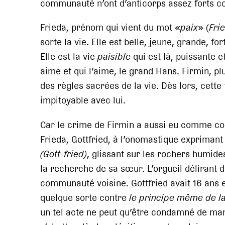
communauté n’ont d’anticorps assez forts cont
Frieda, prénom qui vient du mot «
paix
» (
Fri
sorte la vie. Elle est belle, jeune, grande, for
Elle est la vie
paisible
qui est là, puissante e
aime et qui l’aime, le grand Hans. Firmin, plu
des règles sacrées de la vie. Dès lors, cette
impitoyable avec lui.
Car le crime de Firmin a aussi eu comme con
Frieda, Gottfried, à l’onomastique exprimant
(Gott-fried)
, glissant sur les rochers humides
la recherche de sa sœur. L’orgueil délirant d
communauté voisine. Gottfried avait 16 ans et
quelque sorte contre
le principe même de la
un tel acte ne peut qu’être condamné de man