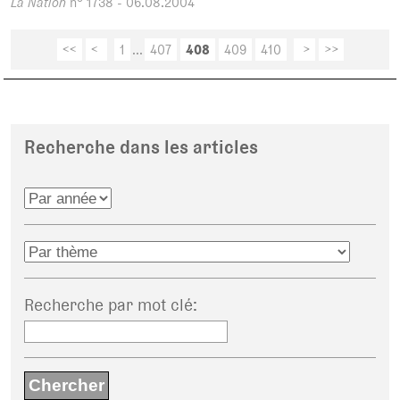
La Nation
n° 1738 - 06.08.2004
<<
<
1
...
407
408
409
410
>
>>
Recherche dans les articles
Recherche par mot clé
: