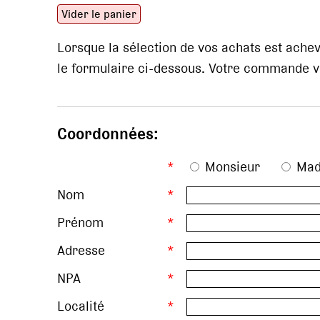
Vider le panier
Lorsque la sélection de vos achats est ach
le formulaire ci-dessous. Votre commande vo
Coordonnées:
*
Monsieur
Ma
Nom
*
Prénom
*
Adresse
*
NPA
*
Localité
*