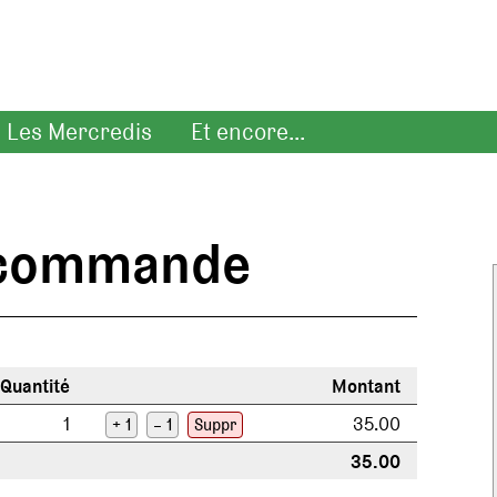
Les Mercredis
Et encore...
e commande
Quantité
Montant
1
35.00
+ 1
– 1
Suppr
35.00