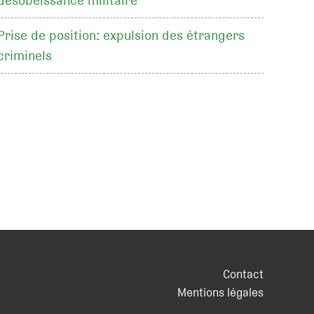
désobéissance militaire
Prise de position: expulsion des étrangers
criminels
Contact
Mentions légales