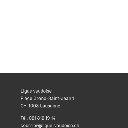
Ligue vaudoise
Place Grand-Saint-Jean 1
CH
-
1003
Lausanne
Tél.
021 312 19 14
courrier@ligue-vaudoise.ch