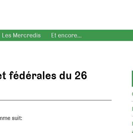
Les Mercredis
Et encore...
et fédérales du 26
mme suit: