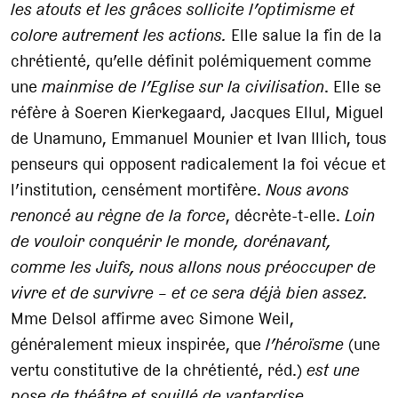
les atouts et les grâces sollicite l’optimisme et
colore autrement les actions.
Elle salue la fin de la
chrétienté, qu’elle définit polémiquement comme
une
mainmise de l’Eglise sur la civilisation
. Elle se
réfère à Soeren Kierkegaard, Jacques Ellul, Miguel
de Unamuno, Emmanuel Mounier et Ivan Illich, tous
penseurs qui opposent radicalement la foi vécue et
l’institution, censément mortifère.
Nous avons
renoncé au règne de la force
, décrète-t-elle.
Loin
de vouloir conquérir le monde, dorénavant,
comme les Juifs, nous allons nous préoccuper de
vivre et de survivre – et ce sera déjà bien assez.
Mme Delsol affirme avec Simone Weil,
généralement mieux inspirée, que
l’héroïsme
(une
vertu constitutive de la chrétienté, réd.)
est une
pose de théâtre et souillé de vantardise
.