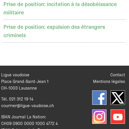
Prise de position: incitation à la désobéissance
militaire
Prise de position: expulsion des étrangers
criminels
Ligue vaudoise
Contact
Place Grand-Saint-Jean 1
Mentions légales
CH
-
1003
Lausanne
Tél.
021 312 19 14
courrier@ligue-vaudoise.ch
IBAN Journal La Nation:
CH09 0900 0000 1000 4772 4