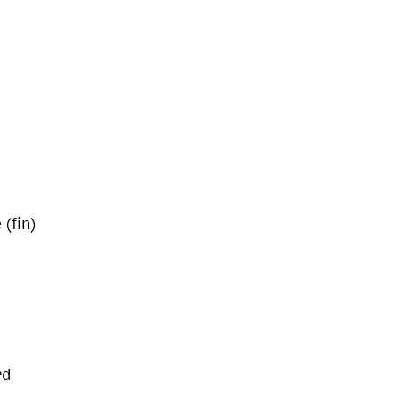
(fin)
rd