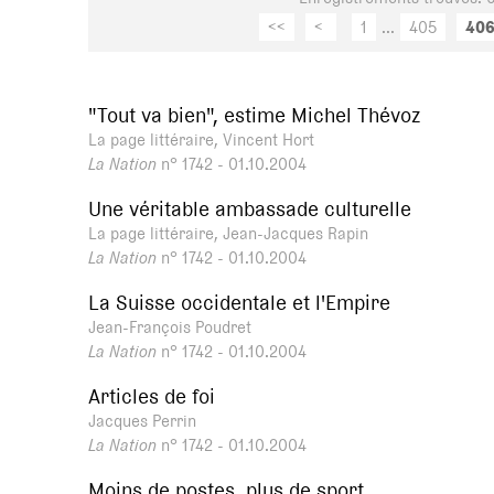
<<
<
1
...
405
40
"Tout va bien", estime Michel Thévoz
La page littéraire, Vincent Hort
La Nation
n° 1742 - 01.10.2004
Une véritable ambassade culturelle
La page littéraire, Jean-Jacques Rapin
La Nation
n° 1742 - 01.10.2004
La Suisse occidentale et l'Empire
Jean-François Poudret
La Nation
n° 1742 - 01.10.2004
Articles de foi
Jacques Perrin
La Nation
n° 1742 - 01.10.2004
Moins de postes, plus de sport