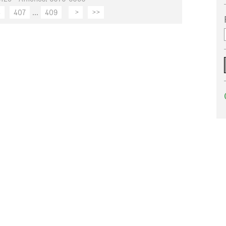
6
407
...
409
>
>>