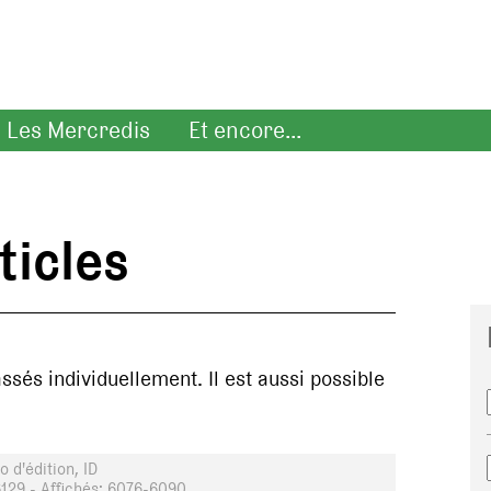
Les Mercredis
Et encore...
ticles
assés individuellement. Il est aussi possible
 d'édition, ID
129 - Affichés: 6076-6090