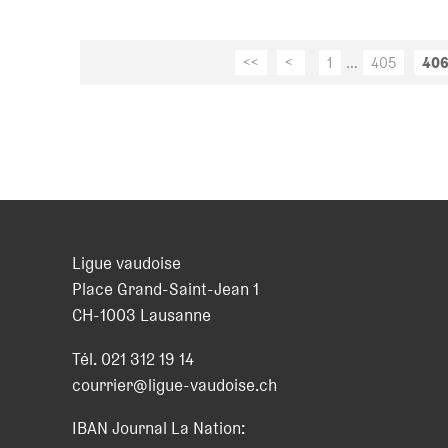
<<
<
1
...
405
40
Ligue vaudoise
Place Grand-Saint-Jean 1
CH
-
1003
Lausanne
Tél.
021 312 19 14
courrier@ligue-vaudoise.ch
IBAN Journal La Nation: