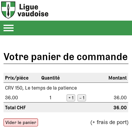
Votre panier de commande
Prix/pièce
Quantité
Montant
CRV 150, Le temps de la patience
36.00
1
36.00
+ 1
– 1
Total CHF
36.00
(+ frais de port)
Vider le panier