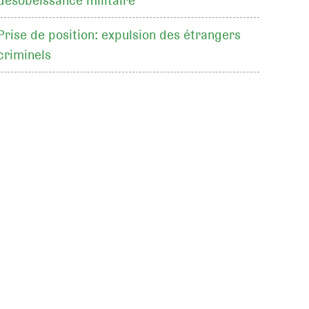
désobéissance militaire
Prise de position: expulsion des étrangers
criminels