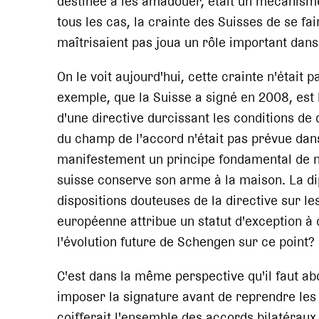
destinée à les amadouer, était un mécanisme
tous les cas, la crainte des Suisses de se fai
maîtrisaient pas joua un rôle important dans
On le voit aujourd'hui, cette crainte n'était
exemple, que la Suisse a signé en 2008, est lui
d'une directive durcissant les conditions de
du champ de l'accord n'était pas prévue dans 
manifestement un principe fondamental de no
suisse conserve son arme à la maison. La dip
dispositions douteuses de la directive sur l
européenne attribue un statut d'exception à c
l'évolution future de Schengen sur ce point? E
C'est dans la même perspective qu'il faut ab
imposer la signature avant de reprendre les 
coifferait l'ensemble des accords bilatérau