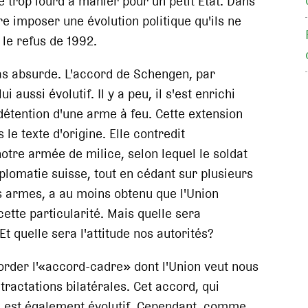
 trop lourd à manier pour un petit Etat. Dans
re imposer une évolution politique qu'ils ne
 le refus de 1992.
 pas absurde. L'accord de Schengen, par
 aussi évolutif. Il y a peu, il s'est enrichi
 détention d'une arme à feu. Cette extension
le texte d'origine. Elle contredit
tre armée de milice, selon lequel le soldat
lomatie suisse, tout en cédant sur plusieurs
es armes, a au moins obtenu que l'Union
ette particularité. Mais quelle sera
t quelle sera l'attitude nos autorités?
order l'«accord-cadre» dont l'Union veut nous
tractations bilatérales. Cet accord, qui
x, est également évolutif. Cependant, comme