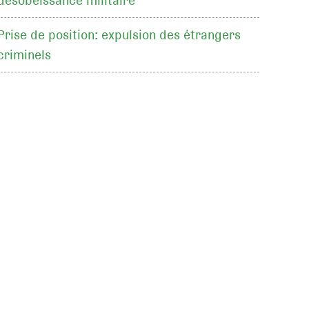
désobéissance militaire
Prise de position: expulsion des étrangers
criminels