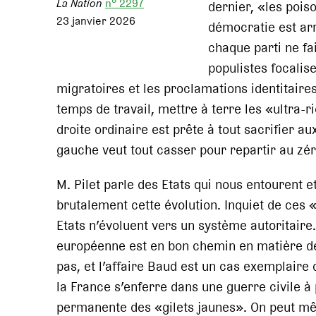
La Nation
n° 2297
dernier, «les pois
23 janvier 2026
démocratie est arr
chaque parti ne fa
populistes focalis
migratoires et les proclamations identitaires
temps de travail, mettre à terre les «ultra-r
droite ordinaire est prête à tout sacrifier a
gauche veut tout casser pour repartir au zéro
M. Pilet parle des Etats qui nous entourent et
brutalement cette évolution. Inquiet de ces «
Etats n’évoluent vers un système autoritaire. 
européenne est en bon chemin en matière de
pas, et l’affaire Baud est un cas exemplaire 
la France s’enferre dans une guerre civile à
permanente des «gilets jaunes». On peut mê