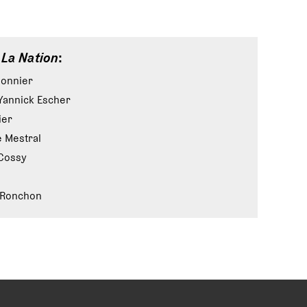
e
La Nation
:
Monnier
Yannick Escher
ier
e Mestral
Cossy
 Ronchon