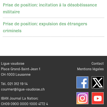
Prise de position: incitation à la désobéissance
militaire
Prise de position: expulsion des étrangers
criminels
Ligue vaudoise
Contact
Place Grand-Saint-Jean 1
Mentions légales
CH
-
1003
Lausanne
Tél.
021 312 19 14
courrier@ligue-vaudoise.ch
IBAN Journal La Nation:
CH09 0900 0000 1000 4772 4