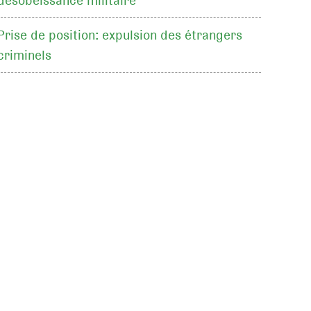
désobéissance militaire
Prise de position: expulsion des étrangers
criminels