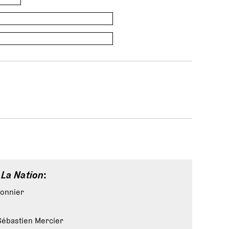
e
La Nation
:
Monnier
Sébastien Mercier