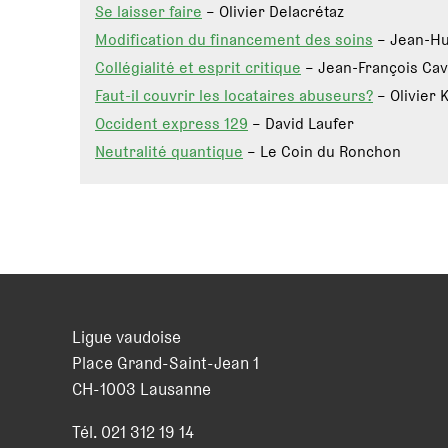
Se laisser faire
– Olivier Delacrétaz
Modification du financement des soins
– Jean-Hu
Collégialité et esprit critique
– Jean-François Cav
Faut-il couvrir les locataires abuseurs?
– Olivier 
Occident express 129
– David Laufer
Neutralité quantique
– Le Coin du Ronchon
Ligue vaudoise
Place Grand-Saint-Jean 1
CH
-
1003
Lausanne
Tél.
021 312 19 14