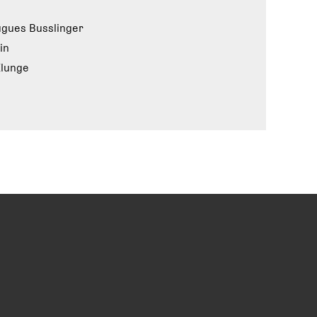
gues Busslinger
in
Klunge