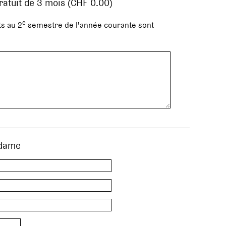
gratuit de 3 mois (CHF 0.00)
e
s au 2
semestre de l'année courante sont
dame