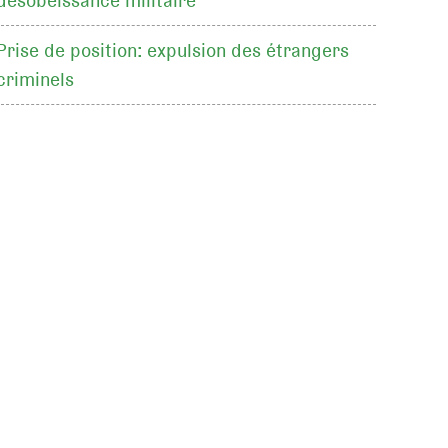
désobéissance militaire
Prise de position: expulsion des étrangers
criminels