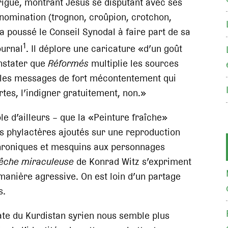
rigue, montrant Jésus se disputant avec ses
énomination (trognon, croûpion, crotchon,
a poussé le Conseil Synodal à faire part de sa
1
ournal
. Il déplore une caricature «d’un goût
nstater que
Réformés
multiplie les sources
it les messages de fort mécontentement qui
rtes, l’indigner gratuitement, non.»
ôle d’ailleurs – que la «Peinture fraîche»
es phylactères ajoutés sur une reproduction
hroniques et mesquins aux personnages
êche miraculeuse
de Konrad Witz s’expriment
 manière agressive. On est loin d’un partage
s.
te du Kurdistan syrien nous semble plus