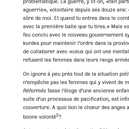
problématique. La guerre, y lit-on, «fait par
aguerrie», volontaire depuis ses douze ans:
sûre de moi. Et quand tu entres dans le comba
avec la première balle que tu tires.» Mais v
feu conclu avec le nouveau gouvernement sy
kurdes pour maintenir l’ordre dans la provi
de collaborer avec «ceux qui ont une mentali
refusent les femmes dans leurs rangs armés
On ignore à peu près tout de la situation poli
n’empêche pas les femmes qui y vivent de mé
Réformés
fasse l’éloge d’une ancienne enfan
suite d’un processus de pacification, est inf
couverture. A quoi bon le chœur des anges a
2
bonne volonté
?