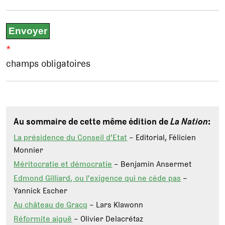
*
champs obligatoires
Au sommaire de cette même édition de
La Nation
:
La présidence du Conseil d'Etat
– Editorial, Félicien
Monnier
Méritocratie et démocratie
– Benjamin Ansermet
Edmond Gilliard, ou l'exigence qui ne cède pas
–
Yannick Escher
Au château de Gracq
– Lars Klawonn
Réformite aiguë
– Olivier Delacrétaz