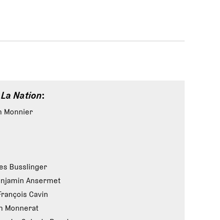
e
La Nation
:
en Monnier
s Busslinger
njamin Ansermet
rançois Cavin
n Monnerat