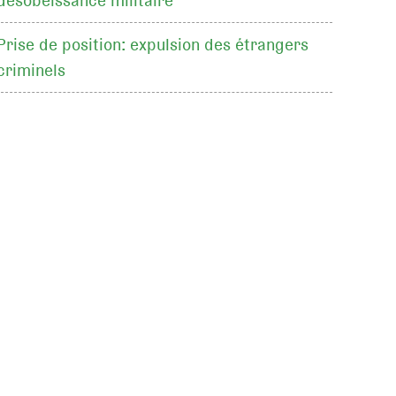
désobéissance militaire
Prise de position: expulsion des étrangers
criminels