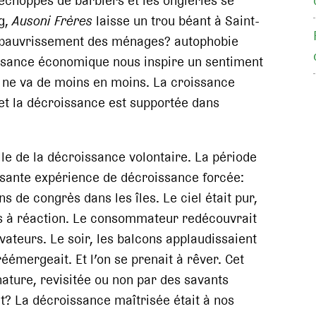
 échoppes de barbiers et les ongleries se
g,
Ausoni Frères
laisse un trou béant à Saint-
ppauvrissement des ménages? autophobie
oissance économique nous inspire un sentiment
nt ne va de moins en moins. La croissance
et la décroissance est supportée dans
lle de la décroissance volontaire. La période
ssante expérience de décroissance forcée:
de congrès dans les îles. Le ciel était pur,
s à réaction. Le consommateur redécouvrait
tivateurs. Le soir, les balcons applaudissaient
éémergeait. Et l’on se prenait à rêver. Cet
nature, revisitée ou non par des savants
oit? La décroissance maîtrisée était à nos