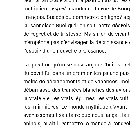
Jean a fait place à un magasin d’habits. Les
multiplient.
Esprit
abandonne la rue de Bour
François. Succès du commerce en ligne? a
lausannoise? Quoi qu’il en soit, cette décr
de regret et de tristesse. Mais rien de viva
n’empêche pas d’envisager la décroissance 
l’espoir d’une nouvelle croissance.
La question qu’on se pose aujourd’hui est ce
du covid fut dans un premier temps une pui
moins de déplacements et de vacances, moins 
débarrassé des traînées blanches des avion
la vraie vie, les vrais légumes, les vrais cul
les infirmières. Le monde mythique d’avant r
avertissement salutaire que nous lançait la 
chinois, allait-il remettre le monde à l’endr