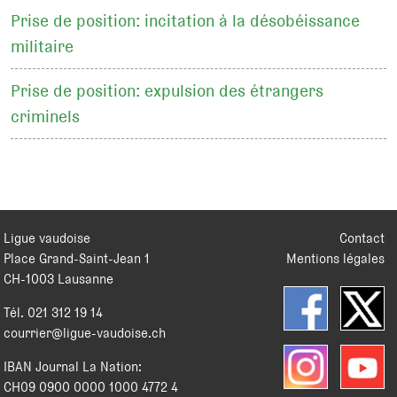
Prise de position: incitation à la désobéissance
militaire
Prise de position: expulsion des étrangers
criminels
Ligue vaudoise
Contact
Place Grand-Saint-Jean 1
Mentions légales
CH
-
1003
Lausanne
Tél.
021 312 19 14
courrier@ligue-vaudoise.ch
IBAN Journal La Nation:
CH09 0900 0000 1000 4772 4