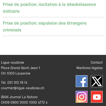
Prise de position: incitation à la désobéissance
militaire
Prise de position: expulsion des étrangers
criminels
Ligue vaudoise
Contact
Place Grand-Saint-Jean 1
Mentions légales
CH
-
1003
Lausanne
Tél.
021 312 19 14
courrier@ligue-vaudoise.ch
IBAN Journal La Nation:
CH09 0900 0000 1000 4772 4