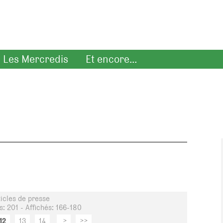
Les Mercredis
Et encore...
ticles de presse
: 201 - Affichés: 166-180
12
13
14
>
>>