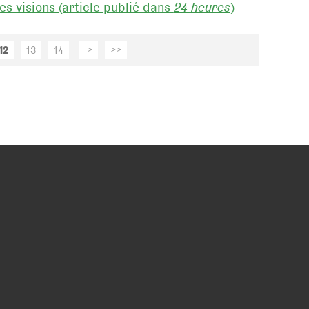
s visions (article publié dans
24 heures
)
12
13
14
>
>>