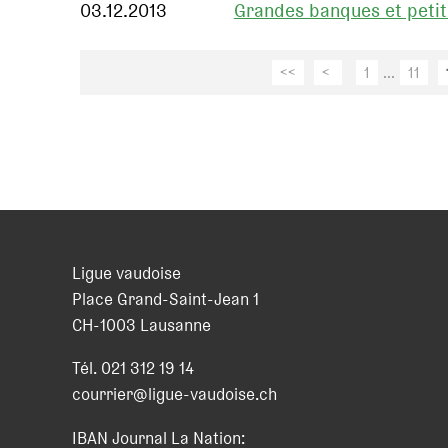
03.12.2013
Grandes banques et petite
<<
<
1
...
11
Ligue vaudoise
Place Grand-Saint-Jean 1
CH
-
1003
Lausanne
Tél.
021 312 19 14
courrier@ligue-vaudoise.ch
IBAN Journal La Nation: