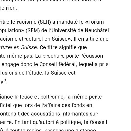
de rien.
contre le racisme (SLR) a mandaté le «Forum
population» (SFM) de l’Université de Neuchâtel
acisme structurel en Suisse». Il en a tiré une
turel en Suisse
. Ce titre signifie que
cute même pas. La brochure porte l’écusson
 engage donc le Conseil fédéral, lequel a pris
usions de l’étude: la Suisse est
2
ue
.
ance frileuse et poltronne, la même perte
ciel que lors de l’affaire des fonds en
contenait des accusations infamantes sur
erre. En tant qu’autorité politique, le Conseil
dû, à tout le moins, prendre une distance