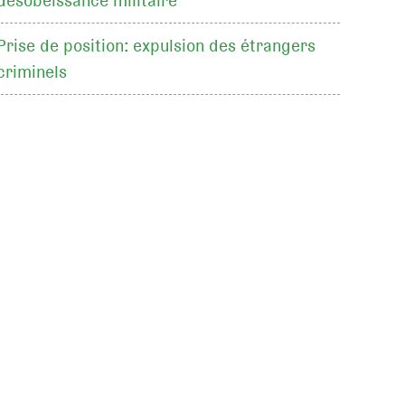
désobéissance militaire
Prise de position: expulsion des étrangers
criminels