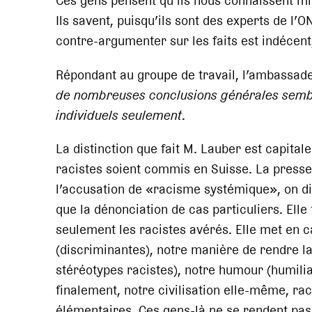
Ces gens pensent qu’ils nous connaissent 
Ils savent, puisqu’ils sont des experts de l’ON
contre-argumenter sur les faits est indécent,
Répondant au groupe de travail, l’ambassad
de nombreuses conclusions générales sembl
individuels seulement
.
La distinction que fait M. Lauber est capital
racistes soient commis en Suisse. La presse 
l’accusation de «racisme systémique», on dit
que la dénonciation de cas particuliers. Elle
seulement les racistes avérés. Elle met en c
(discriminantes), notre manière de rendre la j
stéréotypes racistes), notre humour (humilia
finalement, notre civilisation elle-même, rac
élémentaires. Ces gens-là ne se rendent pas c