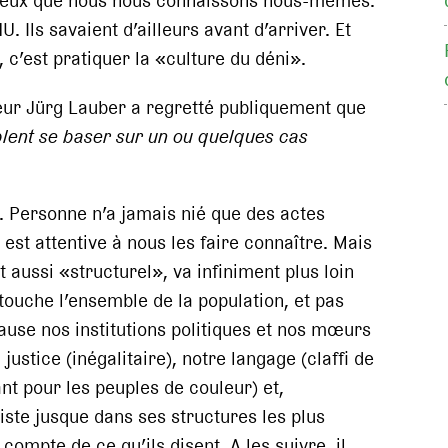
mieux que nous nous connaissons nous-mêmes.
U. Ils savaient d’ailleurs avant d’arriver. Et
 c’est pratiquer la «culture du déni».
eur Jürg Lauber a regretté publiquement que
ent se baser sur un ou quelques cas
e. Personne n’a jamais nié que des actes
est attentive à nous les faire connaître. Mais
 aussi «structurel», va infiniment plus loin
 touche l’ensemble de la population, et pas
ause nos institutions politiques et nos mœurs
ustice (inégalitaire), notre langage (claffi de
nt pour les peuples de couleur) et,
iste jusque dans ses structures les plus
ompte de ce qu’ils disent. A les suivre, il