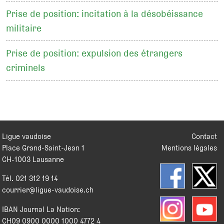
Prise de position: incitation à la désobéissance
militaire
Prise de position: expulsion des étrangers
criminels
Ligue vaudoise
Contact
Place Grand-Saint-Jean 1
Mentions légales
CH
-
1003
Lausanne
Tél.
021 312 19 14
courrier@ligue-vaudoise.ch
IBAN Journal La Nation:
CH09 0900 0000 1000 4772 4