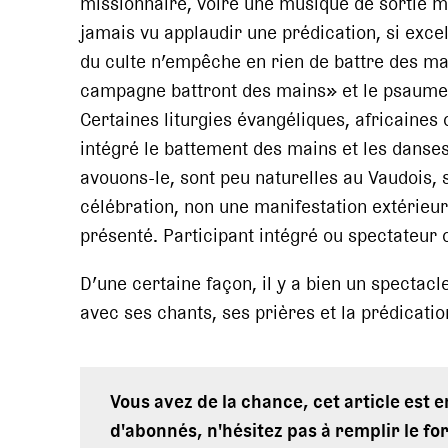
missionnaire, voire une musique de sortie ma
jamais vu applaudir une prédication, si excell
du culte n’empêche en rien de battre des ma
campagne battront des mains» et le psaume 
Certaines liturgies évangéliques, africaine
intégré le battement des mains et les danses
avouons-le, sont peu naturelles au Vaudois, s
célébration, non une manifestation extérieur
présenté. Participant intégré ou spectateur c
D’une certaine façon, il y a bien un spectacle
avec ses chants, ses prières et la prédication
Vous avez de la chance, cet article est 
d'abonnés, n'hésitez pas à remplir le fo