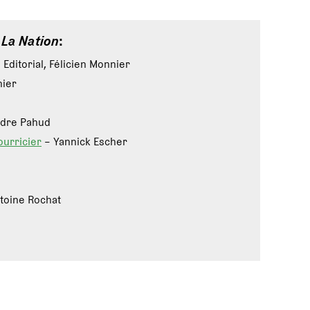
e
La Nation
:
 Editorial, Félicien Monnier
nier
ndre Pahud
ourricier
– Yannick Escher
toine Rochat