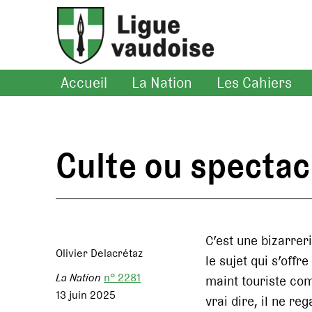
Accueil
La Nation
Les Cahiers
Culte ou spectac
C’est une bizarrer
Olivier Delacrétaz
le sujet qui s’offre
La Nation
n° 2281
maint touriste com
13 juin 2025
vrai dire, il ne re