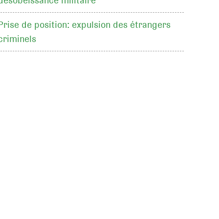
désobéissance militaire
Prise de position: expulsion des étrangers
criminels