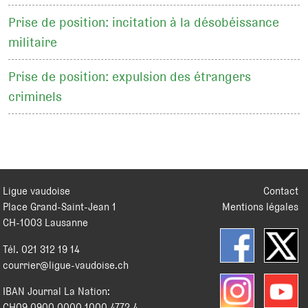
Prise de position: incitation à la désobéissance
militaire
Prise de position: expulsion des étrangers
criminels
Ligue vaudoise
Contact
Place Grand-Saint-Jean 1
Mentions légales
CH
-
1003
Lausanne
Tél.
021 312 19 14
courrier@ligue-vaudoise.ch
IBAN Journal La Nation:
CH09 0900 0000 1000 4772 4