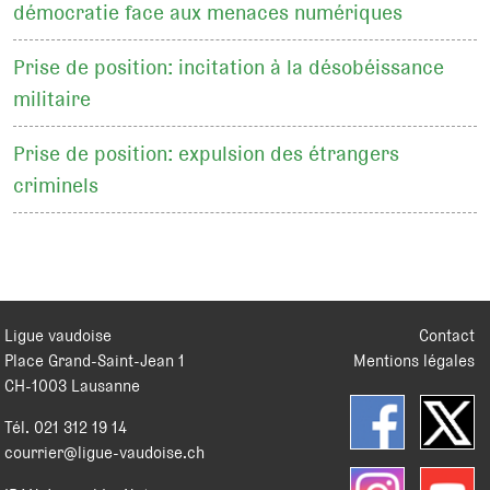
démocratie face aux menaces numériques
Prise de position: incitation à la désobéissance
militaire
Prise de position: expulsion des étrangers
criminels
Ligue vaudoise
Contact
Place Grand-Saint-Jean 1
Mentions légales
CH
-
1003
Lausanne
Tél.
021 312 19 14
courrier@ligue-vaudoise.ch