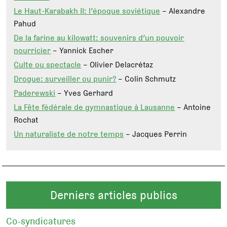
Le Haut-Karabakh II: l’époque soviétique
– Alexandre
Pahud
De la farine au kilowatt: souvenirs d’un pouvoir
nourricier
– Yannick Escher
Culte ou spectacle
– Olivier Delacrétaz
Drogue: surveiller ou punir?
– Colin Schmutz
Paderewski
– Yves Gerhard
La Fête fédérale de gymnastique à Lausanne
– Antoine
Rochat
Un naturaliste de notre temps
– Jacques Perrin
Derniers articles publics
Co-syndicatures