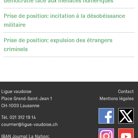
démocratie face aux menaces numériques
Prise de position: incitation à la désobéissance
militaire
Prise de position: expulsion des étrangers
criminels
Ligue vaudoise
Contact
Place Grand-Saint-Jean 1
Mentions légales
CH
-
1003
Lausanne
Tél.
021 312 19 14
courrier@ligue-vaudoise.ch
IBAN Journal La Nation: