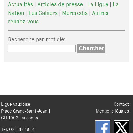
Actualités
|
Articles de presse
|
La Ligue
|
La
Nation
|
Les Cahiers
|
Mercredis
|
Autres
rendez-vous
Recherche par mot clé
:
Ligue vaudoise
Contact
Place Grand-Saint-Jean 1
Mentions légales
CH
-
1003
Lausanne
Tél.
021 312 19 14