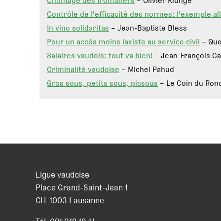
Chômage des frontaliers
– Olivier Klunge
Contrôle de l'efficacité des normes: l'exemple a
In vino solidaritas
– Jean-Baptiste Bless
Pour un accès moins laxiste au service civil
– Que
Salaires vaudois: tout va bien!
– Jean-François Ca
Criminalité vaudoise
– Michel Pahud
Gros sous, petits sous, picsous
– Le Coin du Ron
Ligue vaudoise
Place Grand-Saint-Jean 1
CH
-
1003
Lausanne