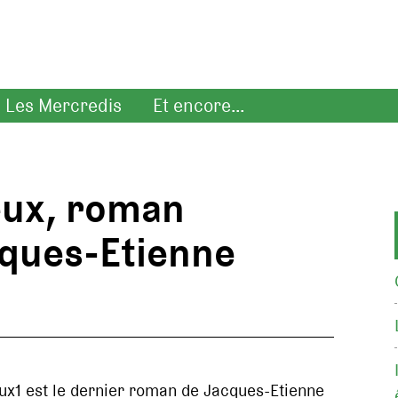
Les Mercredis
Et encore...
eux, roman
cques-Etienne
eux1 est le dernier roman de Jacques-Etienne