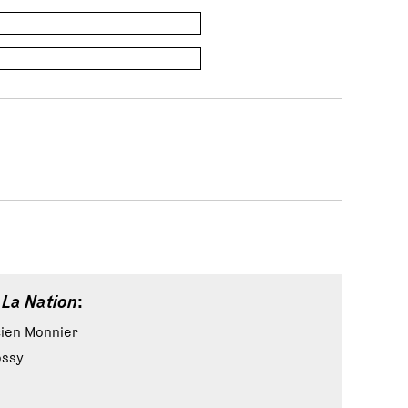
e
La Nation
:
icien Monnier
ossy