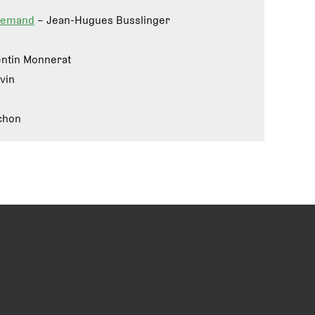
llemand
– Jean-Hugues Busslinger
ntin Monnerat
vin
chon