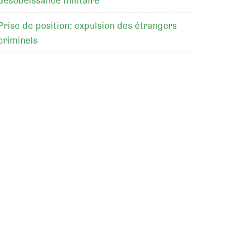
désobéissance militaire
Prise de position: expulsion des étrangers
criminels