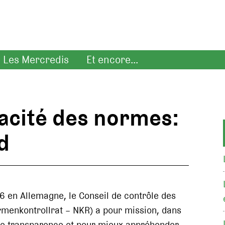
Les Mercredis
Et encore...
cacité des normes:
d
6 en Allemagne, le Conseil de contrôle des
menkontrollrat – NKR) a pour mission, dans
 de transparence et pour mieux appréhender