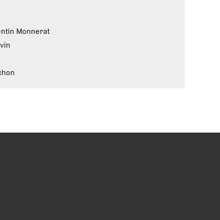
ntin Monnerat
vin
chon