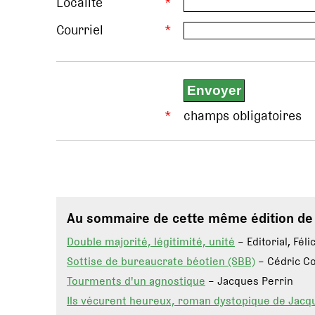
Localité
*
Courriel
*
*
champs obligatoires
Au sommaire de cette même édition d
Double majorité, légitimité, unité
– Editorial, Fél
Sottise de bureaucrate béotien (SBB)
– Cédric C
Tourments d'un agnostique
– Jacques Perrin
Ils vécurent heureux, roman dystopique de Jacq