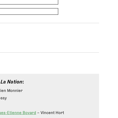
e
La Nation
:
icien Monnier
ossy
ues-Etienne Bovard
– Vincent Hort