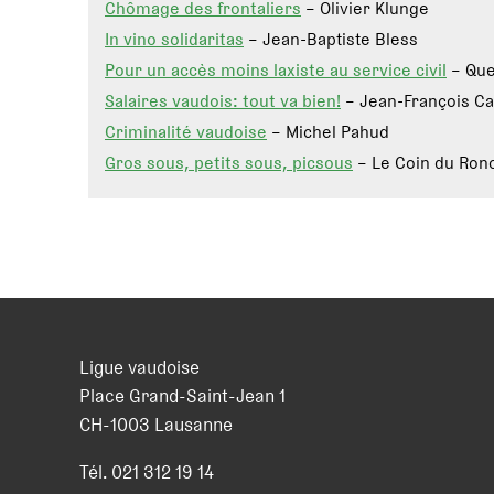
Chômage des frontaliers
– Olivier Klunge
In vino solidaritas
– Jean-Baptiste Bless
Pour un accès moins laxiste au service civil
– Que
Salaires vaudois: tout va bien!
– Jean-François Ca
Criminalité vaudoise
– Michel Pahud
Gros sous, petits sous, picsous
– Le Coin du Ron
Ligue vaudoise
Place Grand-Saint-Jean 1
CH
-
1003
Lausanne
Tél.
021 312 19 14