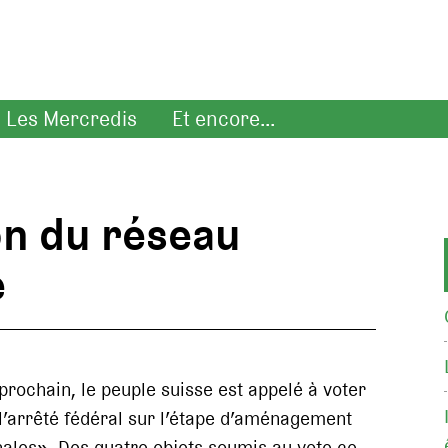
Les Mercredis
Et encore...
on du réseau
e
rochain, le peuple suisse est appelé à voter
l’arrêté fédéral sur l’étape d’aménagement
nales». Des quatre objets soumis au vote ce