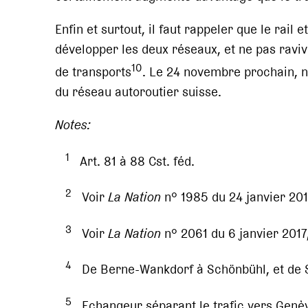
Enfin et surtout, il faut rappeler que le rail 
développer les deux réseaux, et ne pas raviv
10
de transports
. Le 24 novembre prochain, n
du réseau autoroutier suisse.
Notes:
1
Art. 81 à 88 Cst. féd.
2
Voir
La Nation
n° 1985 du 24 janvier 2014
3
Voir
La Nation
n° 2061 du 6 janvier 2017,
4
De Berne-Wankdorf à Schönbühl, et de S
5
Echangeur séparant le trafic vers Genève