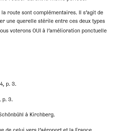
et la route sont complémentaires. Il s’agit de
er une querelle stérile entre ces deux types
ous voterons OUI à l’amélioration ponctuelle
, p. 3.
 p. 3.
chönbühl à Kirchberg.
 de celui vers l’aéroport et la France.