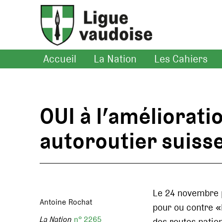
Accueil
La Nation
Les Cahiers
OUI à l’améliorati
autoroutier suiss
Le 24 novembre p
Antoine Rochat
pour ou contre «
La Nation
n° 2265
des routes natio