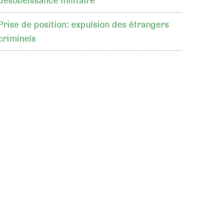
désobéissance militaire
Prise de position: expulsion des étrangers
criminels