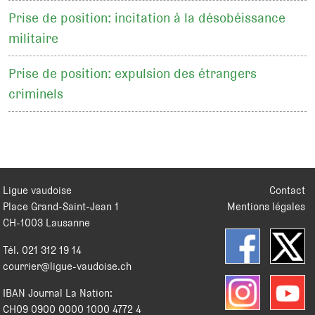
Prise de position: incitation à la désobéissance
militaire
Prise de position: expulsion des étrangers
criminels
Ligue vaudoise
Contact
Place Grand-Saint-Jean 1
Mentions légales
CH
-
1003
Lausanne
Tél.
021 312 19 14
courrier@ligue-vaudoise.ch
IBAN Journal La Nation:
CH09 0900 0000 1000 4772 4