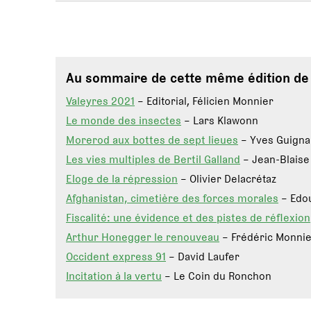
Au sommaire de cette même édition d
Valeyres 2021
– Editorial, Félicien Monnier
Le monde des insectes
– Lars Klawonn
Morerod aux bottes de sept lieues
– Yves Guigna
Les vies multiples de Bertil Galland
– Jean-Blaise
Eloge de la répression
– Olivier Delacrétaz
Afghanistan, cimetière des forces morales
– Edo
Fiscalité: une évidence et des pistes de réflexion
Arthur Honegger le renouveau
– Frédéric Monni
Occident express 91
– David Laufer
Incitation à la vertu
– Le Coin du Ronchon