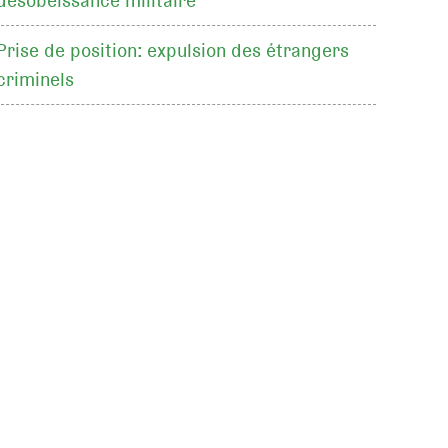
désobéissance militaire
Prise de position: expulsion des étrangers
criminels