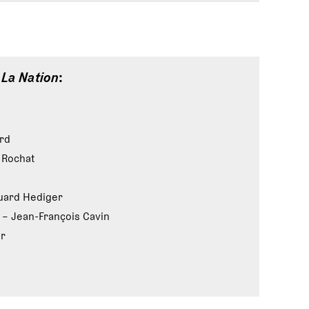
e
La Nation
:
rd
 Rochat
uard Hediger
– Jean-François Cavin
er