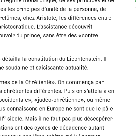
u régime monarchique, de ses principes et de
s les principes d’unité de la personne, de
 relûmes, chez Aristote, les différences entre
istocratique. L’assistance découvrit
ouvoir du prince, sans être des «contre-
détailla la constitution du Liechtenstein. Il
 soudaine et saisissante actualité.
èmes de la Chrétienté». On commença par
es chrétientés différentes. Puis on s’attela à en
n «occidentale», «judéo-chrétienne», ou même
us connaissons en Europe ne sont que le pâle
e
II
siècle. Mais il ne faut pas plus désespérer
sations ont des cycles de décadence autant