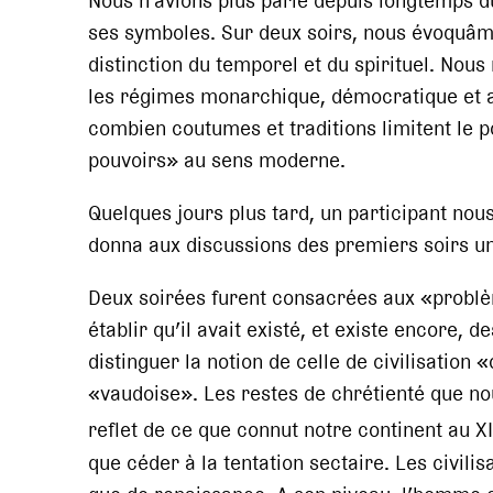
Nous n’avions plus parlé depuis longtemps d
ses symboles. Sur deux soirs, nous évoquâme
distinction du temporel et du spirituel. Nous
les régimes monarchique, démocratique et ar
combien coutumes et traditions limitent le p
pouvoirs» au sens moderne.
Quelques jours plus tard, un participant nous 
donna aux discussions des premiers soirs une
Deux soirées furent consacrées aux «probl
établir qu’il avait existé, et existe encore, d
distinguer la notion de celle de civilisatio
«vaudoise». Les restes de chrétienté que no
reflet de ce que connut notre continent au XI
que céder à la tentation sectaire. Les civili