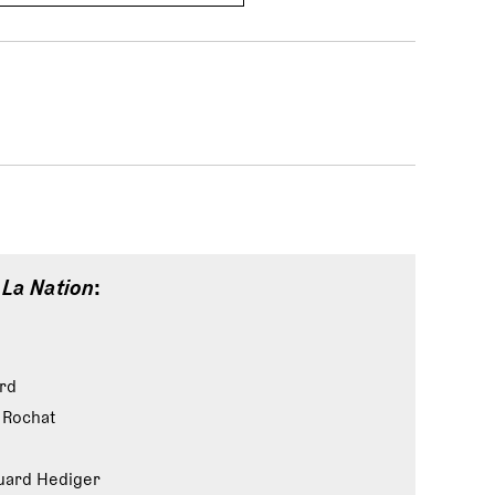
e
La Nation
:
rd
 Rochat
uard Hediger