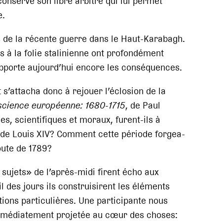
onserve son libre arbitre qui lui permet
e.
 de la récente guerre dans le Haut-Karabagh.
 à la folie stalinienne ont profondément
upporte aujourd’hui encore les conséquences.
 s’attacha donc à rejouer l’éclosion de la
nscience européenne: 1680-1715
, de Paul
s, scientifiques et moraux, furent-ils à
 de Louis XIV? Comment cette période forgea-
route de 1789?
ujets» de l’après-midi firent écho aux
l des jours ils construisirent les éléments
ions particulières. Une participante nous
 immédiatement projetée au cœur des choses: