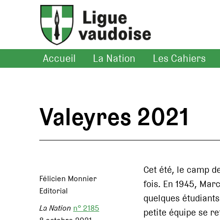
Accueil
La Nation
Les Cahiers
Valeyres 2021
Cet été, le camp d
Félicien Monnier
fois. En 1945, Mar
Editorial
quelques étudiants
La Nation
n° 2185
petite équipe se r