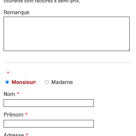
courante sont facturés à demi-prix.
Remarque
*
Monsieur
Madame
Nom
*
Prénom
*
Adresse
*