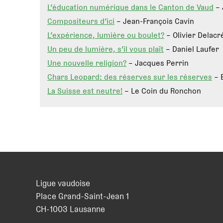
L’éducation numérique dans le Canton de Vaud
– 
Compositeurs d’ici
– Jean-François Cavin
L’expérience, lumière ou boulet?
– Olivier Delacr
Un peu de lumière, s’il vous plaît
– Daniel Laufer
Une nouvelle religion?
– Jacques Perrin
Chars Leopard: des réserves sur les réserves
– 
La Suisse est neutre!
– Le Coin du Ronchon
Ligue vaudoise
Place Grand-Saint-Jean 1
CH
-
1003
Lausanne