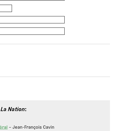
e
La Nation
:
éral
– Jean-François Cavin