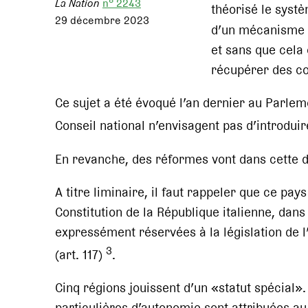
La Nation
n° 2243
théorisé le syst
29 décembre 2023
d’un mécanisme p
et sans que cela 
récupérer des c
Ce sujet a été évoqué l’an dernier au Parleme
Conseil national n’envisagent pas d’introdui
En revanche, des réformes vont dans cette di
A titre liminaire, il faut rappeler que ce pays
Constitution de la République italienne, dans
expressément réservées à la législation de l’É
3
(art. 117)
.
Cinq régions jouissent d’un «statut spécial».
particulières d’autonomie sont attribuées au 