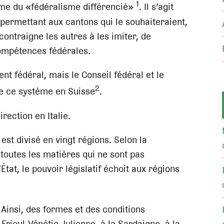
1
ème du «fédéralisme différencié»
. Il s’agit
ermettant aux cantons qui le souhaiteraient,
contraigne les autres à les imiter, de
ompétences fédérales.
nt fédéral, mais le Conseil fédéral et le
2
re ce système en Suisse
.
rection en Italie.
 est divisé en vingt régions. Selon la
 toutes les matières qui ne sont pas
tat, le pouvoir législatif échoit aux régions
 Ainsi, des formes et des conditions
Frioul-Vénétie Julienne, à la Sardaigne, à la