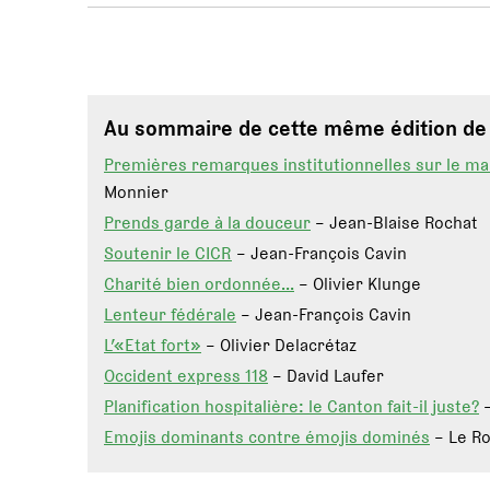
Au sommaire de cette même édition d
Premières remarques institutionnelles sur le ma
Monnier
Prends garde à la douceur
– Jean-Blaise Rochat
Soutenir le CICR
– Jean-François Cavin
Charité bien ordonnée…
– Olivier Klunge
Lenteur fédérale
– Jean-François Cavin
L’«Etat fort»
– Olivier Delacrétaz
Occident express 118
– David Laufer
Planification hospitalière: le Canton fait-il juste?
–
Emojis dominants contre émojis dominés
– Le R