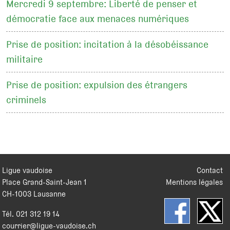
Mercredi 9 septembre: Liberté de penser et
démocratie face aux menaces numériques
Prise de position: incitation à la désobéissance
militaire
Prise de position: expulsion des étrangers
criminels
Ligue vaudoise
Contact
Place Grand-Saint-Jean 1
Mentions légales
CH
-
1003
Lausanne
Tél.
021 312 19 14
courrier@ligue-vaudoise.ch