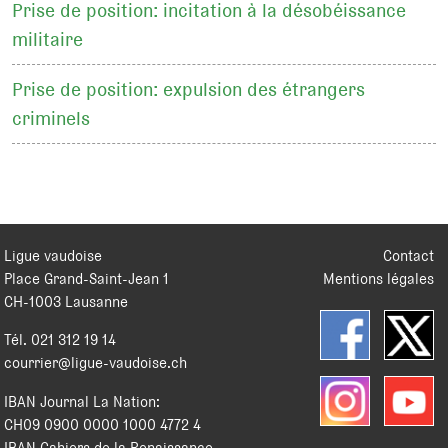
Prise de position: incitation à la désobéissance
militaire
Prise de position: expulsion des étrangers
criminels
Ligue vaudoise
Contact
Place Grand-Saint-Jean 1
Mentions légales
CH
-
1003
Lausanne
Tél.
021 312 19 14
courrier@ligue-vaudoise.ch
IBAN Journal La Nation:
CH09 0900 0000 1000 4772 4
IBAN Cahiers de la Renaissance