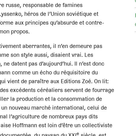
ture russe, responsable de famines
yssenko, héros de l’Union soviétique et
forme aux principes qu’absurde et contre-
 mon propos.
itivement aberrantes, il n’en demeure pas
e son style aussi, disaient vrai. Les
, ne datent pas d’aujourd’hui. Il n’est donc
mann comme un écho du réquisitoire du
qui vient de paraître aux Editions Zoé. On lit:
des excédents céréaliers servent de fourrage
coller la production et la consommation de
t un nouveau marché international, celui de
 mal l’agriculture de nombreux pays dits
aise Hoffmann est loin d’être un collectiviste
e
en documentée, du paysan du XXI
siècle, est