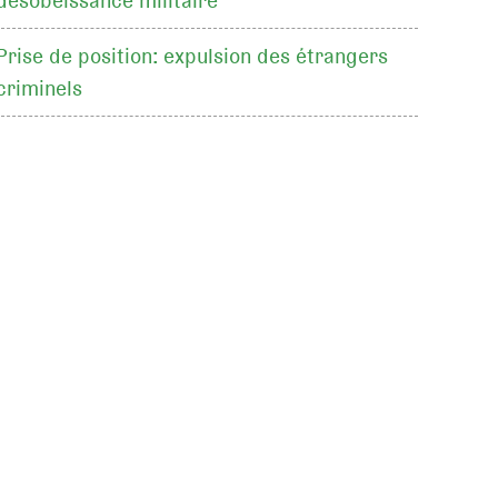
désobéissance militaire
Prise de position: expulsion des étrangers
criminels