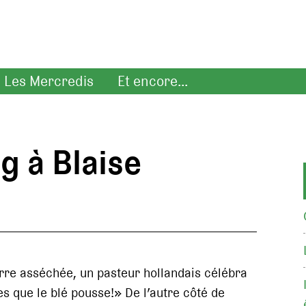
Les Mercredis
Et encore...
g à Blaise
erre asséchée, un pasteur hollandais célébra
tes que le blé pousse!» De l’autre côté de