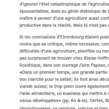
d’ignorer l’état catastrophique de l’agricul
épouvantables, dues au génie diabolique de L
maître à penser d’une agriculture aussi con
productive dans la réalité. Mais là n’est pas
Si les conclusions d’Ehrenbourg étaient pos
moins que sa critique, même excessive, comm
difficultés d’une agriculture, planifiée ou non
pas surprenant de trouver chez Blaise Hoff
Soviétique, dans son ouvrage
Faire Paysan
, 
«Dans un premier temps, une grande partie 
bon marché pour le bétail; ils font ainsi dé
viande suisse; le trop-plein ouvre égalemen
l’aide alimentaire, un business qui mettra à
«sous-développés»» (pp. 64 & ss). Certes, Bl
révolutionnaire; sa peinture, précise et bi