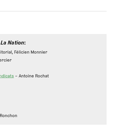
e
La Nation
:
itorial, Félicien Monnier
ercier
ndicats
– Antoine Rochat
 Ronchon