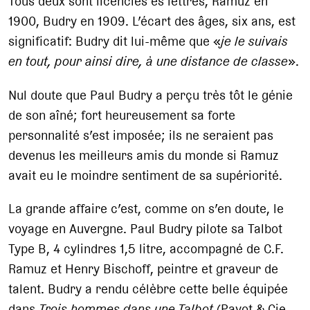
Tous deux sont licenciés ès lettres, Ramuz en
1900, Budry en 1909. L’écart des âges, six ans, est
significatif: Budry dit lui-même que «
je le suivais
en tout, pour ainsi dire, à une distance de classe
».
Nul doute que Paul Budry a perçu très tôt le génie
de son aîné; fort heureusement sa forte
personnalité s’est imposée; ils ne seraient pas
devenus les meilleurs amis du monde si Ramuz
avait eu le moindre sentiment de sa supériorité.
La grande affaire c’est, comme on s’en doute, le
voyage en Auvergne. Paul Budry pilote sa Talbot
Type B, 4 cylindres 1,5 litre, accompagné de C.F.
Ramuz et Henry Bischoff, peintre et graveur de
talent. Budry a rendu célèbre cette belle équipée
dans
Trois hommes dans une Talbot
(Payot & Cie