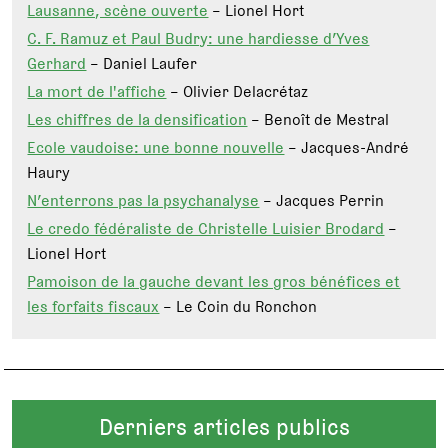
Lausanne, scène ouverte
– Lionel Hort
C. F. Ramuz et Paul Budry: une hardiesse d’Yves
Gerhard
– Daniel Laufer
La mort de l'affiche
– Olivier Delacrétaz
Les chiffres de la densification
– Benoît de Mestral
Ecole vaudoise: une bonne nouvelle
– Jacques-André
Haury
N’enterrons pas la psychanalyse
– Jacques Perrin
Le credo fédéraliste de Christelle Luisier Brodard
–
Lionel Hort
Pamoison de la gauche devant les gros bénéfices et
les forfaits fiscaux
– Le Coin du Ronchon
Derniers articles publics