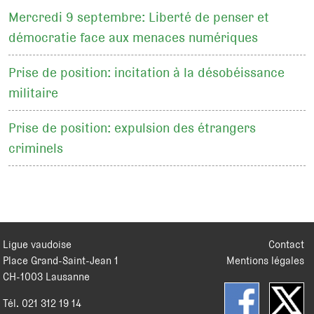
Mercredi 9 septembre: Liberté de penser et
démocratie face aux menaces numériques
Prise de position: incitation à la désobéissance
militaire
Prise de position: expulsion des étrangers
criminels
Ligue vaudoise
Contact
Place Grand-Saint-Jean 1
Mentions légales
CH
-
1003
Lausanne
Tél.
021 312 19 14