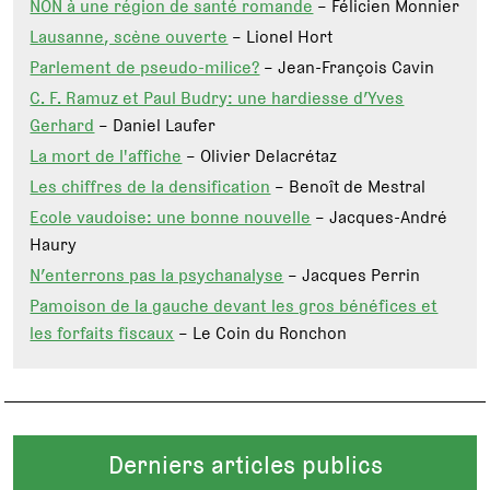
NON à une région de santé romande
– Félicien Monnier
Lausanne, scène ouverte
– Lionel Hort
Parlement de pseudo-milice?
– Jean-François Cavin
C. F. Ramuz et Paul Budry: une hardiesse d’Yves
Gerhard
– Daniel Laufer
La mort de l'affiche
– Olivier Delacrétaz
Les chiffres de la densification
– Benoît de Mestral
Ecole vaudoise: une bonne nouvelle
– Jacques-André
Haury
N’enterrons pas la psychanalyse
– Jacques Perrin
Pamoison de la gauche devant les gros bénéfices et
les forfaits fiscaux
– Le Coin du Ronchon
Derniers articles publics