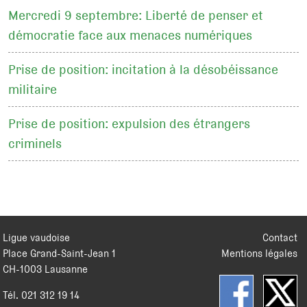
Mercredi 9 septembre: Liberté de penser et
démocratie face aux menaces numériques
Prise de position: incitation à la désobéissance
militaire
Prise de position: expulsion des étrangers
criminels
Ligue vaudoise
Contact
Place Grand-Saint-Jean 1
Mentions légales
CH
-
1003
Lausanne
Tél.
021 312 19 14