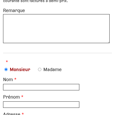
courante sont facturés à demi-prix.
Remarque
*
Monsieur
Madame
Nom
*
Prénom
*
Adresse
*