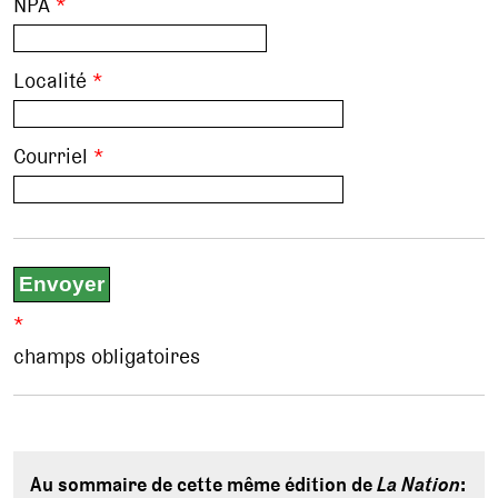
NPA
*
Localité
*
Courriel
*
*
champs obligatoires
Au sommaire de cette même édition de
La Nation
: