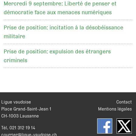
Mercredi 9 septembre: Liberté de penser et
démocratie face aux menaces numériques
Prise de position: incitation à la désobéissance
militaire
Prise de position: expulsion des étrangers
criminels
Ligue vaudoise
Contact
Place Grand-Saint-Jean 1
Mentions légales
CH
-
1003
Lausanne
Tél.
021 312 19 14
courrier@ligue-vaudoise.ch