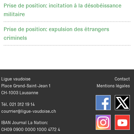
Prise de position: incitation à la désobéissance
militaire
Prise de position: expulsion des étrangers
criminels
Ligue vaudoise
Contact
Place Grand-Saint-Jean 1
Mentions légales
CH
-
1003
Lausanne
Tél.
021 312 19 14
courrier@ligue-vaudoise.ch
IBAN Journal La Nation:
CH09 0900 0000 1000 4772 4